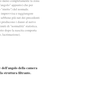
ù o meno completamente la zona
l'angolo" appunto) che per
 "stretto") del normale.
e improvvisa e raggiungere
, sebbene più rari dei precedenti
si producono i danni al nervo
imiti di "normalità" statistica.
ito dopo la nascita comporta
ce, lacrimazione).
e dell'angolo della camera
la struttura filtrante.