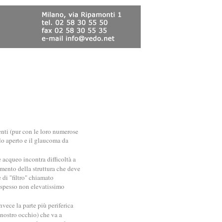
enti (pur con le loro numerose
lo aperto e il glaucoma da
e acqueo incontra difficoltà a
imento della struttura che deve
e di "filtro" chiamato
 spesso non elevatissimo
nvece la parte più periferica
l nostro occhio) che va a