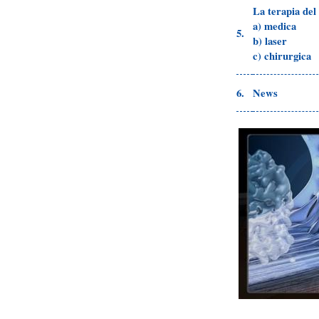
La terapia del
a) medica
5.
b) laser
c) chirurgica
6.
News