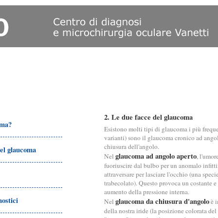
2. Le due facce del glaucoma
oma?
Esistono molti tipi di glaucoma i più frequ
varianti) sono il glaucoma cronico ad ango
chiusura dell'angolo.
del glaucoma
glaucoma ad angolo aperto
Nel
, l'umor
fuoriuscire dal bulbo per un anomalo infitt
attraversare per lasciare l'occhio (una speci
trabecolato). Questo provoca un costante e
aumento della pressione interna.
ostici
glaucoma da chiusura d'angolo
Nel
è i
della nostra iride (la posizione colorata de