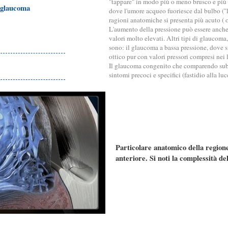
"tappare" in modo più o meno brusco e pi
 glaucoma
dove l'umore acqueo fuoriesce dal bulbo ("
ragioni anatomiche si presenta più acuto ( o
L'aumento della pressione può essere anch
valori molto elevati. Altri tipi di glaucoma
sono: il glaucoma a bassa pressione, dove 
ottico pur con valori pressori compresi nei l
Il glaucoma congenito che comparendo sub
sintomi precoci e specifici (fastidio alla lu
Particolare anatomico della region
anteriore. Si noti la complessità del